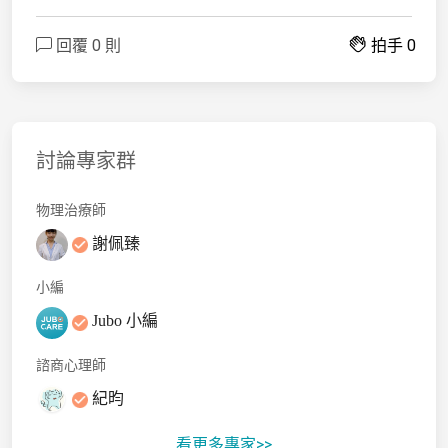
回覆 0 則
拍手 0
討論專家群
物理治療師
謝佩臻
小編
Jubo 小編
諮商心理師
紀昀
看更多專家>>