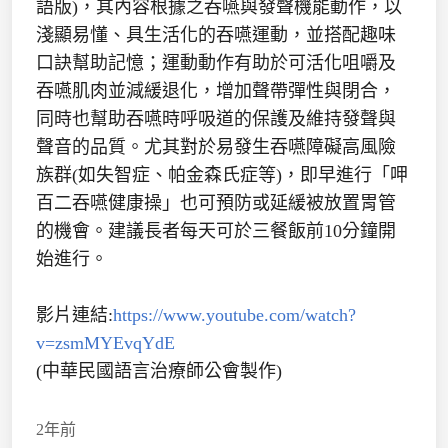
語版)，其內容根據之吞嚥與發聲機能動作，以
淺顯易懂、具生活化的吞嚥運動，並搭配趣味
口訣幫助記憶；運動動作有助於可活化咀嚼及
吞嚥肌肉並減緩退化，增加聲帶彈性與閉合，
同時也幫助吞嚥時呼吸道的保護及維持發聲與
聲音的品質。尤其對於易發生吞嚥障礙高風險
族群(如失智症、帕金森氏症等)，即早進行「呷
百二吞嚥健康操」也可預防或延緩被放置胃管
的機會。建議長者每天可於三餐飯前10分鐘開
始進行。
影片連結:
https://www.youtube.com/watch?
v=zsmMYEvqYdE
(中華民國語言治療師公會製作)
2年前