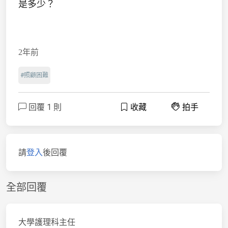
是多少？
2年前
#照顧困難
回覆 1 則
收藏
拍手
請
登入
後回覆
全部回覆
大學護理科主任