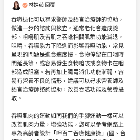
林婷茹
回覆
吞嚥退化可以尋求醫師及語言治療師的協助，
做進一步的諮詢與檢查。通常老化會造成臉
部、咀嚼肌及舌肌之吞嚥相關肌群功能減退，
咀嚼、吞嚥能力下降進而影響吞嚥功能，常見
呈現的問題是進食速度慢、食物停留在口咽時
間延長等，或容易發生食物嗆咳或食物卡在咽
部造成阻塞。若再加上腸胃消化功能漸弱，容
易有營養不良的情形，建議可以尋求營養師及
語言治療師諮詢協助，改善吞嚥功能及營養攝
取。
吞嚥肌肉的運動如同我們的手腳運動一樣可以
改善肌肉力量，增強功能，您可以參考網路上
專為高齡者設計「呷百二吞嚥健康操」(國、台